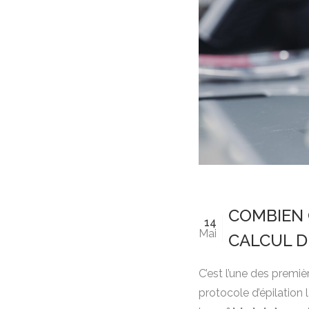
COMBIEN C
14
Mai
CALCUL D
C’est l’une des premiè
protocole d’épilation l