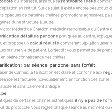
otocole
qui intéresse, ainsi que sa
rentabilité réelle
comparée
’épilation en institut. Sur ce sujet, il existe encore beaucoup 
faits opaques de certaines chaînes, promotions agressives, pa
gènes d’une structure à l’autre.
Dr Victor Médard de Chardon, médecin responsable du
Centre d
arification détaillée par zone
pratiquée au centre, expliqu
e
, et propose un
calcul réaliste
comparant l’épilation laser 
es sur une vie de patient. L’objectif : vous permettre de pren
 en pleine connaissance des chiffres.
arification : par séance, par zone, sans forfait
laser de Cannes, la tarification est claire et conforme aux
règ
séance est facturée individuellement, en fonction des zones r
lable et sans paiement anticipé.
cipé
tiques de certaines chaînes esthétiques,
il n’y a pas de for
ut du protocole. Vous réglez chaque séance au moment où ell