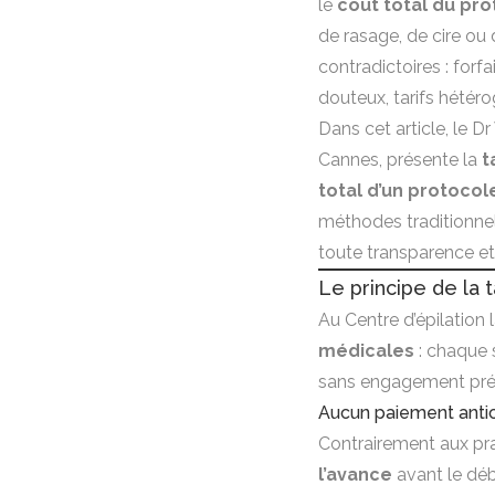
le
coût total du pr
de rasage, de cire ou d
contradictoires : for
douteux, tarifs hétéro
Dans cet article, le 
Cannes
, présente la
t
total d’un protocol
méthodes traditionnell
toute transparence et
Le principe de la t
Au Centre d’épilation 
médicales
: chaque 
sans engagement préa
Aucun paiement anti
Contrairement aux pra
l’avance
avant le déb