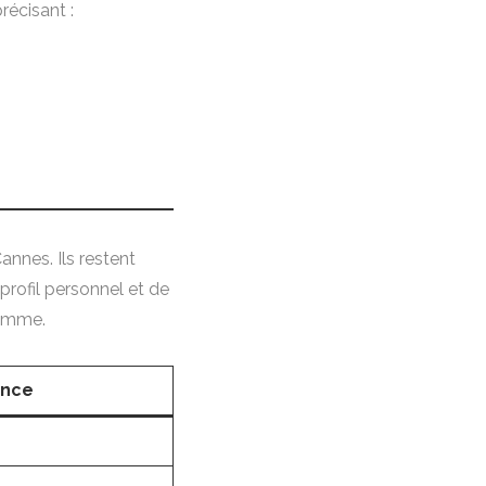
récisant :
Cannes. Ils restent
 profil personnel et de
 femme
.
ance