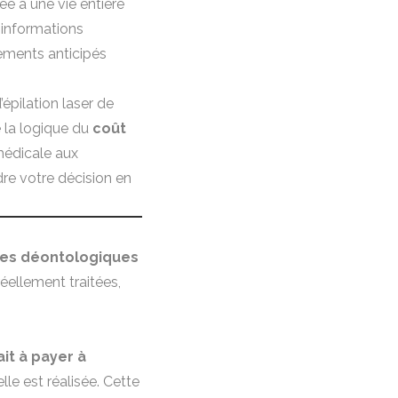
 à une vie entière
d’informations
iements anticipés
’épilation laser de
e la logique du
coût
médicale aux
dre votre décision en
les déontologiques
éellement traitées,
fait à payer à
e est réalisée. Cette