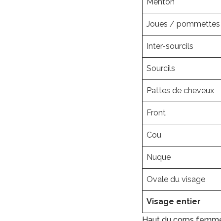
Menton
Joues / pommettes
Inter-sourcils
Sourcils
Pattes de cheveux
Front
Cou
Nuque
Ovale du visage
Visage entier
Haut du corps femm