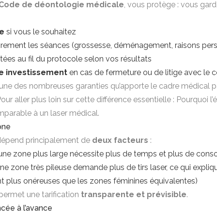
Code de déontologie médicale
, vous protège : vous gar
le
si vous le souhaitez
rement les séances (grossesse, déménagement, raisons pers
tées au fil du protocole selon vos résultats
e investissement
en cas de fermeture ou de litige avec le c
l’une des nombreuses garanties qu’apporte le cadre médical p
ur aller plus loin sur cette différence essentielle :
Pourquoi l’é
mparable à un laser médical
.
zone
 dépend principalement de
deux facteurs
:
 (une zone plus large nécessite plus de temps et plus de co
ne zone très pileuse demande plus de tirs laser, ce qui expli
t plus onéreuses que les zones féminines équivalentes)
permet une tarification
transparente et prévisible
.
ncée à l’avance