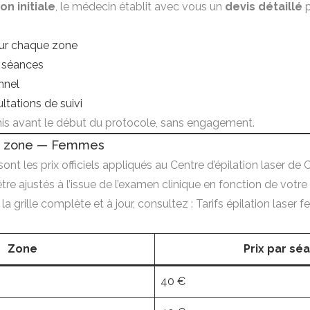
on initiale
, le médecin établit avec vous un
devis détaillé
p
our chaque zone
 séances
nnel
ltations de suivi
mis avant le début du protocole, sans engagement.
par zone — Femmes
ont les prix officiels appliqués au Centre d’épilation laser de 
être ajustés à l’issue de l’examen clinique en fonction de votre
r la grille complète et à jour, consultez :
Tarifs épilation laser
Zone
Prix par sé
40 €