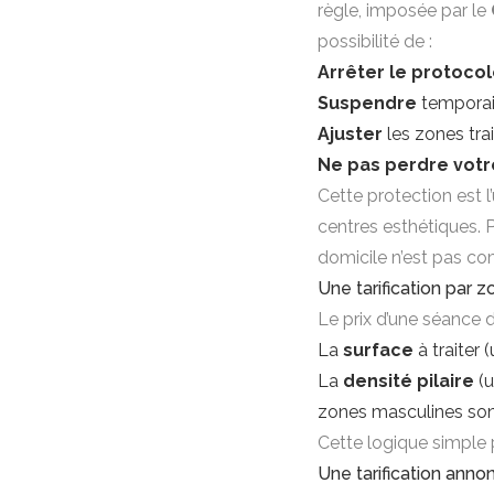
règle, imposée par le
possibilité de :
Arrêter le protoco
Suspendre
temporai
Ajuster
les zones trai
Ne pas perdre votr
Cette protection est 
centres esthétiques. Po
domicile n’est pas co
Une tarification par 
Le prix d’une séance
La
surface
à traiter
La
densité pilaire
(u
zones masculines son
Cette logique simple 
Une tarification anno