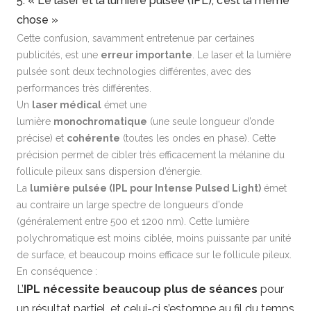
5. « Le laser et la lumière pulsée (IPL), c’est la même
chose »
Cette confusion, savamment entretenue par certaines
publicités, est une
erreur importante
. Le laser et la lumière
pulsée sont deux technologies différentes, avec des
performances très différentes.
Un
laser médical
émet une
lumière
monochromatique
(une seule longueur d’onde
précise) et
cohérente
(toutes les ondes en phase). Cette
précision permet de cibler très efficacement la mélanine du
follicule pileux sans dispersion d’énergie.
La
lumière pulsée (IPL pour Intense Pulsed Light)
émet
au contraire un large spectre de longueurs d’onde
(généralement entre 500 et 1200 nm). Cette lumière
polychromatique est moins ciblée, moins puissante par unité
de surface, et beaucoup moins efficace sur le follicule pileux.
En conséquence :
L’
IPL nécessite beaucoup plus de séances
pour
un résultat partiel, et celui-ci s’estompe au fil du temps