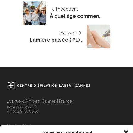
Précédent
À quel âge commencer l’épilation laser ?
Suivant
Lumière pulsée (IPL) ou laser médical : quelles différences ?
101 rue d'Antibes, Cannes | France
contact@silkeen.fr
+33 (0)4 93 68 86 68
Mentions légales
Gérer le consentement
Politique de cookies