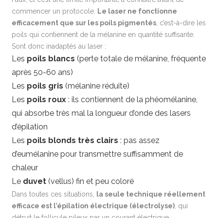
commencer un protocole.
Le laser ne fonctionne
efficacement que sur les poils pigmentés
, c’est-à-dire les
poils qui contiennent de la mélanine en quantité suffisante.
Sont donc inadaptés au laser :
Les
poils blancs
(perte totale de mélanine, fréquente
après 50-60 ans)
Les
poils gris
(mélanine réduite)
Les
poils roux
: ils contiennent de la phéomélanine,
qui absorbe très mal la longueur d’onde des lasers
d’épilation
Les
poils blonds très clairs
: pas assez
d’eumélanine pour transmettre suffisamment de
chaleur
Le
duvet
(vellus) fin et peu coloré
Dans toutes ces situations,
la seule technique réellement
efficace est
l’épilation électrique (électrolyse)
, qui
détruit le follicule pileux par un courant électrique,