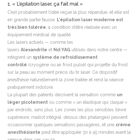
1. « L’épilation laser, ça fait mal »
C’est probablement l’idée reçue la plus répandue, et elle est
en grande partie fausse.
L’épilation laser moderne est
très bien tolérée
, à condition d’être réalisée avec un
équipement médical de qualité.
Les lasers actuels — comme les
lasers
Alexandrite
et
Nd:YAG
utilisés dans notre centre —
intègrent un
système de refroidissement
contrôlé
(cryogène ou air froid pulsé) qui projette du froid
sur la peau au moment précis du tir laser. Ce dispositif
anesthésie naturellement la zone traitée et rend la séance
pratiquement indolore.
La plupart des patients décrivent la sensation comme
un
léger picotement
ou comme « un élastique qui claque »
par endroits, sans plus. Les zones les plus sensibles (lèvre
supérieure, maillot intégral, dessus des phalanges) peuvent
occasionner quelques sensations passagères, et une
crème
anesthésiante
peut être appliquée 30 à 45 minutes avant la
séance dans ces cas-là.