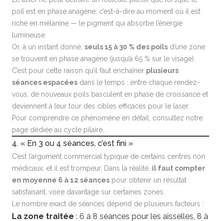
poil est en phase anagène, c’est-à-dire au moment où il est
riche en mélanine — le pigment qui absorbe l’énergie
lumineuse.
Or, à un instant donné,
seuls 15 à 30 % des poils
d’une zone
se trouvent en phase anagène (jusqu’à 65 % sur le visage).
C’est pour cette raison qu’il faut enchaîner
plusieurs
séances espacées
dans le temps : entre chaque rendez-
vous, de nouveaux poils basculent en phase de croissance et
deviennent à leur tour des cibles efficaces pour le laser.
Pour comprendre ce phénomène en détail, consultez notre
page dédiée au
cycle pilaire
.
4. « En 3 ou 4 séances, c’est fini »
C’est l’argument commercial typique de certains centres non
médicaux, et il est trompeur. Dans la réalité,
il faut compter
en moyenne 6 à 12 séances
pour obtenir un résultat
satisfaisant, voire davantage sur certaines zones.
Le nombre exact de séances dépend de plusieurs facteurs :
La zone traitée
: 6 à 8 séances pour les aisselles, 8 à