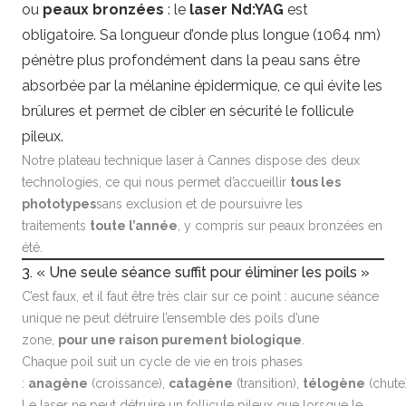
ou
peaux bronzées
: le
laser Nd:YAG
est
obligatoire. Sa longueur d’onde plus longue (1064 nm)
pénètre plus profondément dans la peau sans être
absorbée par la mélanine épidermique, ce qui évite les
brûlures et permet de cibler en sécurité le follicule
pileux.
Notre
plateau technique laser à Cannes
dispose des deux
technologies, ce qui nous permet d’accueillir
tous les
phototypes
sans exclusion et de poursuivre les
traitements
toute l’année
, y compris sur peaux bronzées en
été.
3. « Une seule séance suffit pour éliminer les poils »
C’est faux, et il faut être très clair sur ce point : aucune séance
unique ne peut détruire l’ensemble des poils d’une
zone,
pour une raison purement biologique
.
Chaque poil suit un cycle de vie en trois phases
:
anagène
(croissance),
catagène
(transition),
télogène
(chute)
Le laser ne peut détruire un follicule pileux que lorsque le